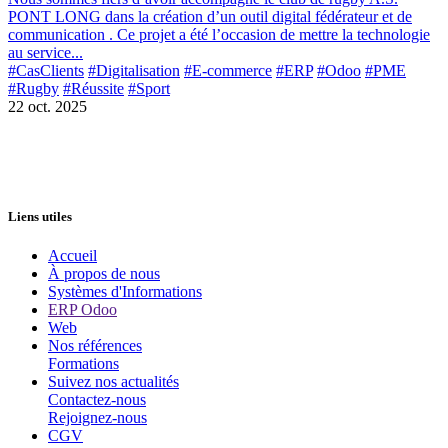
PONT LONG dans la création d’un outil digital fédérateur et de
communication . Ce projet a été l’occasion de mettre la technologie
au service...
#CasClients
#Digitalisation
#E-commerce
#ERP
#Odoo
#PME
#Rugby
#Réussite
#Sport
22 oct. 2025
Liens utiles
Accueil
À propos de nous
Systèmes d'Informations
ERP Odoo
Web
Nos références
Formations
Suivez nos actualités
Contactez-nous
Rejoignez-nous
CGV