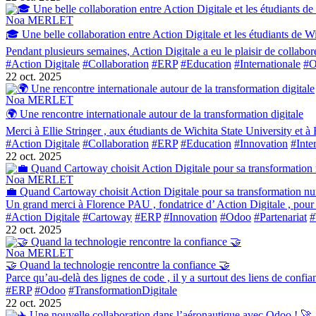
Noa MERLET
🎓 Une belle collaboration entre Action Digitale et les étudiants de W
Pendant plusieurs semaines, Action Digitale a eu le plaisir de collabo
#Action Digitale
#Collaboration
#ERP
#Education
#Internationale
#O
22 oct. 2025
Noa MERLET
🌍 Une rencontre internationale autour de la transformation digitale
Merci à Ellie Stringer , aux étudiants de Wichita State University et à 
#Action Digitale
#Collaboration
#ERP
#Education
#Innovation
#Inte
22 oct. 2025
Noa MERLET
💼 Quand Cartoway choisit Action Digitale pour sa transformation n
Un grand merci à Florence PAU , fondatrice d’ Action Digitale , pour
#Action Digitale
#Cartoway
#ERP
#Innovation
#Odoo
#Partenariat
#
22 oct. 2025
Noa MERLET
🤝 Quand la technologie rencontre la confiance 🤝
Parce qu’au-delà des lignes de code , il y a surtout des liens de confia
#ERP
#Odoo
#TransformationDigitale
22 oct. 2025