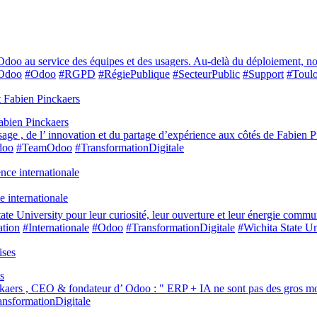
doo au service des équipes et des usagers. Au-delà du déploiement, no
rOdoo
#Odoo
#RGPD
#RégiePublique
#SecteurPublic
#Support
#Toul
Fabien Pinckaers
ntissage , de l’ innovation et du partage d’expérience aux côtés de Fabie
doo
#TeamOdoo
#TransformationDigitale
 internationale
tate University pour leur curiosité, leur ouverture et leur énergie com
ation
#Internationale
#Odoo
#TransformationDigitale
#Wichita State Un
s
kaers , CEO & fondateur d’ Odoo : " ERP + IA ne sont pas des gros mots
ansformationDigitale