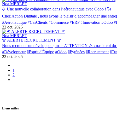
Noa MERLET
✈️ Une nouvelle collaboration dans l’aéronautique avec Odoo ! 🚀
Chez Action Digitale , nous avons le plaisir d’accompagner une entrep
#Aéronautique
#CasClients
#Commerce
#ERP
#Innovation
#Odoo
#
22 oct. 2025
Noa MERLET
🚨 ALERTE RECRUTEMENT 🚨
Nous recrutons un développeur, mais ATTENTION ⚠️ : pas le roi du hack
#Développeur
#Esprit d'Équipe
#Odoo
#Pyrénées
#Recrutement
#Tra
22 oct. 2025
1
2
Liens utiles