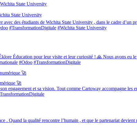
ichita State University
rer avec des étudiants de Wichita State University , dans le cadre d’un 
doo
#TransformationDigitale
#Wichita State University
Éklore Éducation pour leur visite et leur curiosité ! 🙏 Nous avons eu le 
rnationale
#Odoo
#TransformationDigitale
umérique 🚀
 son engagement et sa vision. Tout comme Cartoway accompagne les entre
TransformationDigitale
nce . Quand la qualité rencontre l’humain , et que le partenariat devient 