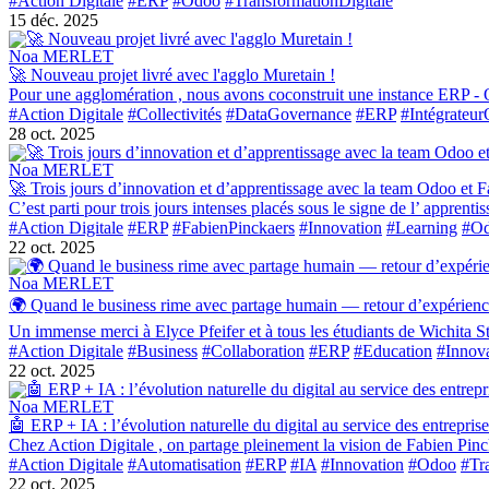
#Action Digitale
#ERP
#Odoo
#TransformationDigitale
15 déc. 2025
Noa MERLET
🚀 Nouveau projet livré avec l'agglo Muretain !
Pour une agglomération , nous avons coconstruit une instance ERP - O
#Action Digitale
#Collectivités
#DataGovernance
#ERP
#Intégrateu
28 oct. 2025
Noa MERLET
🚀 Trois jours d’innovation et d’apprentissage avec la team Odoo et 
C’est parti pour trois jours intenses placés sous le signe de l’ appre
#Action Digitale
#ERP
#FabienPinckaers
#Innovation
#Learning
#O
22 oct. 2025
Noa MERLET
🌍 Quand le business rime avec partage humain — retour d’expérience
Un immense merci à Elyce Pfeifer et à tous les étudiants de Wichita S
#Action Digitale
#Business
#Collaboration
#ERP
#Education
#Innov
22 oct. 2025
Noa MERLET
🤖 ERP + IA : l’évolution naturelle du digital au service des entreprise
Chez Action Digitale , on partage pleinement la vision de Fabien Pinc
#Action Digitale
#Automatisation
#ERP
#IA
#Innovation
#Odoo
#Tr
22 oct. 2025