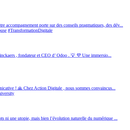
tre accompagnement porte sur des conseils pragmatiques, des dév...
ouse
#TransformationDigitale
n Pinckaers , fondateur et CEO d’ Odoo . 💡 💜 Une immersio...
municative ! 🙏 Chez Action Digitale , nous sommes convaincus...
iversity
 ni une utopie, mais bien l’évolution naturelle du numérique ...