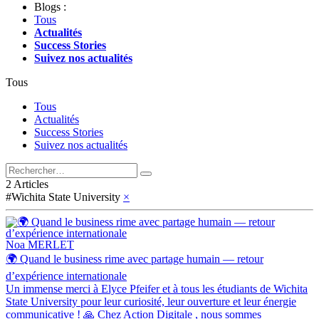
Blogs :
Tous
Actualités
Success Stories
Suivez nos actualités
Tous
Tous
Actualités
Success Stories
Suivez nos actualités
2 Articles
#Wichita State University
×
Noa MERLET
🌍 Quand le business rime avec partage humain — retour
d’expérience internationale
Un immense merci à Elyce Pfeifer et à tous les étudiants de Wichita
State University pour leur curiosité, leur ouverture et leur énergie
communicative ! 🙏 Chez Action Digitale , nous sommes