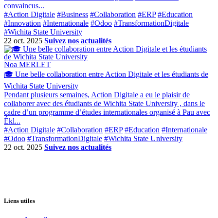
convaincus...
#Action Digitale
#Business
#Collaboration
#ERP
#Education
#Innovation
#Internationale
#Odoo
#TransformationDigitale
#Wichita State University
22 oct. 2025
Suivez nos actualités
Noa MERLET
🎓 Une belle collaboration entre Action Digitale et les étudiants de
Wichita State University
Pendant plusieurs semaines, Action Digitale a eu le plaisir de
collaborer avec des étudiants de Wichita State University , dans le
cadre d’un programme d’études internationales organisé à Pau avec
Ékl...
#Action Digitale
#Collaboration
#ERP
#Education
#Internationale
#Odoo
#TransformationDigitale
#Wichita State University
22 oct. 2025
Suivez nos actualités
Liens utiles