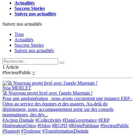
Actualités
Success Stories
Suivez nos actualités
Suivez nos actualités
Tous
Actualités
Success Stories
Suivez nos actualités
1 Article
#SecteurPublic
×
Noa MERLET
🚀 Nouveau projet livré avec l'agglo Muretain !
Pour une agglomération , nous avons coconstruit une instance ERP -
Odoo au service des équipes et des usagers. Au-delà du
déploiement, notre accompagnement porte sur des conseils
pragmatiques, des dév...
#Action Digitale
#Collectivités
#DataGovernance
#ERP
#IntégrateurOdoo
#Odoo
#RGPD
#RégiePublique
#SecteurPublic
#Support
#Toulouse
#TransformationDigitale