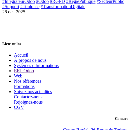
#IntégrateurOdoo
#Odoo
#RGPD
#RégiePublique
#SecteurPublic
#Support
#Toulouse
#TransformationDigitale
28 oct. 2025
Liens utiles
Accueil
À propos de nous
Systèmes d'Informations
ERP Odoo
Web
Nos références
Formations
Suivez nos actualités
Contactez-nous
Rejoignez-nous
CGV
Contact
Centre Boréal, 36 Route de Tarbes