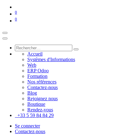
0
0
Accueil
Systèmes d'Informations
Web
ERP Odoo
Formation
Nos références
Contactez-nous
Blog
Rejoignez nous
Boutique
Rendez-vous
+33 5 59 84 84 29
Se connecter
Contactez-nous