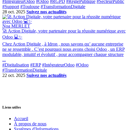
#IntégrateurOdoo
#Odoo
#RGPD
#RégiePublique
#SecteurPublic
#Support
#Toulouse
#TransformationDigitale
28 oct. 2025
Suivez nos actualités
Noa MERLET
🚀 Action Digitale, votre partenaire pour la réussite numérique avec
Odoo 💻✨
Chez Action Digitale , à Idron , nous savons qu’ aucune entreprise
ne se ressemble . C’est pourquoi nous avons choisi Odoo , un ERP
modulable, intuitif et évolutif , pour accompagner chaque structure
...
#Digitalisation
#ERP
#IntégrateurOdoo
#Odoo
#TransformationDigitale
22 oct. 2025
Suivez nos actualités
Liens utiles
Accueil
À propos de nous
Systèmes d'Informations