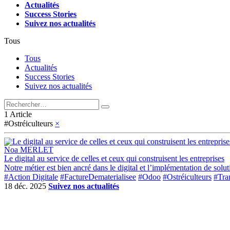
Actualités
Success Stories
Suivez nos actualités
Tous
Tous
Actualités
Success Stories
Suivez nos actualités
1 Article
#Ostréiculteurs
×
Noa MERLET
Le digital au service de celles et ceux qui construisent les entreprises
Notre métier est bien ancré dans le digital et l’implémentation de sol
#Action Digitale
#FactureDematerialisee
#Odoo
#Ostréiculteurs
#Tra
18 déc. 2025
Suivez nos actualités