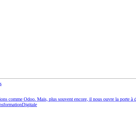
utions comme Odoo. Mais, plus souvent encore, il nous ouvre la porte à d
nsformationDigitale