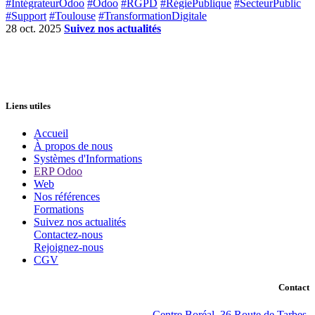
#IntégrateurOdoo
#Odoo
#RGPD
#RégiePublique
#SecteurPublic
#Support
#Toulouse
#TransformationDigitale
28 oct. 2025
Suivez nos actualités
Liens utiles
Accueil
À propos de nous
Systèmes d'Informations
ERP Odoo
Web
Nos références
Formations
Suivez nos actualités
Contactez-nous
Rejoignez-nous
CGV
Contact
Centre Boréal, 36 Route de Tarbes